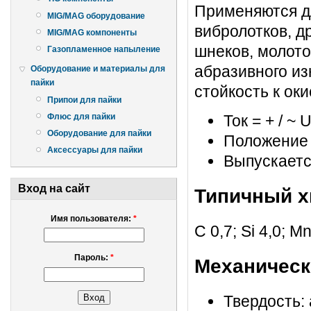
Применяются дл
MIG/MAG оборудование
вибролотков, д
MIG/MAG компоненты
шнеков, молото
Газопламенное напыление
абразивного из
Оборудование и материалы для
пайки
стойкость к ок
Припои для пайки
Флюс для пайки
Ток = + / ~ U
Оборудование для пайки
Положение 1,
Аксессуары для пайки
Выпускаетс
Вход на сайт
Типичный х
Имя пользователя:
*
С 0,7; Si 4,0; Мn
Пароль:
*
Механическ
Твердость: