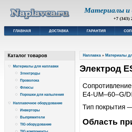
Материалы и 
+7 (343) 
ГЛАВНАЯ
ДОСТАВКА
ГАРАНТИЯ
СОП
Каталог товаров
Наплавка
»
Материалы дл
Электрод E
Материалы для наплавки
Электроды
Проволока
Сопротивление
Флюсы
E4-UM–60–G/D
Порошки для напыления
Наплавочное оборудование
Тип покрытия —
Инверторы
Выпрямители
Область пр
TIG оборудование
TIG компоненты