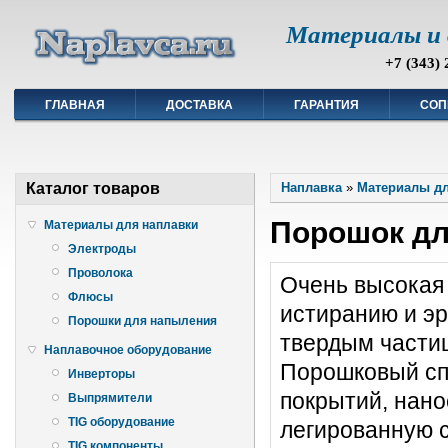
Материалы и 
+7 (343) 
ГЛАВНАЯ
ДОСТАВКА
ГАРАНТИЯ
СОП
Каталог товаров
Наплавка
»
Материалы дл
Порошок дл
Материалы для наплавки
Электроды
Проволока
Очень высокая 
Флюсы
истиранию и эр
Порошки для напыления
твердым части
Наплавочное оборудование
Порошковый сп
Инверторы
покрытий, нано
Выпрямители
TIG оборудование
легированную с
TIG компоненты