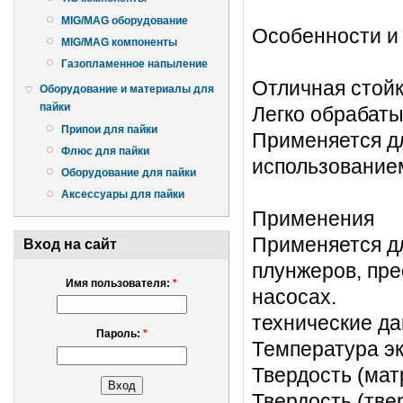
MIG/MAG оборудование
Особенности и
MIG/MAG компоненты
Газопламенное напыление
Отличная стойк
Оборудование и материалы для
пайки
Легко обрабат
Припои для пайки
Применяется д
Флюс для пайки
использование
Оборудование для пайки
Аксессуары для пайки
Применения
Применяется д
Вход на сайт
плунжеров, пре
Имя пользователя:
*
насосах.
технические д
Пароль:
*
Температура эк
Твердость (мат
Твердость (тв