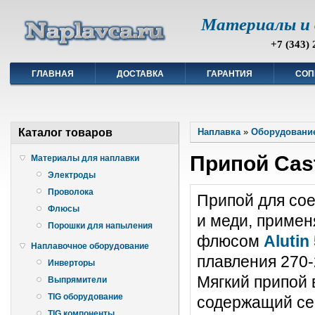
Материалы и 
+7 (343) 
ГЛАВНАЯ
ДОСТАВКА
ГАРАНТИЯ
СОП
Каталог товаров
Наплавка
»
Оборудование
Припой Cast
Материалы для наплавки
Электроды
Проволока
Припой для со
Флюсы
и меди, примен
Порошки для напыления
флюсом
Alutin
Наплавочное оборудование
плавления 270
Инверторы
Мягкий припой 
Выпрямители
TIG оборудование
содержащий се
TIG компоненты