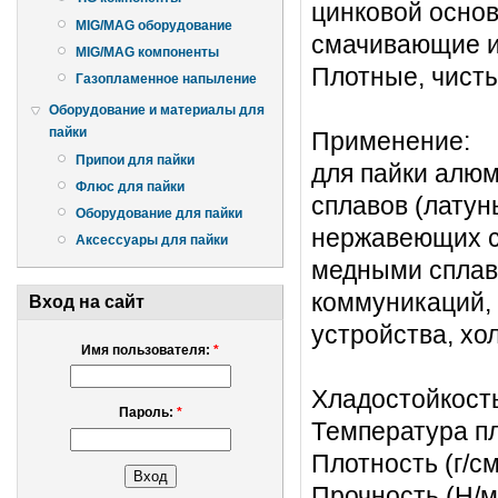
цинковой осно
MIG/MAG оборудование
смачивающие и 
MIG/MAG компоненты
Плотные, чист
Газопламенное напыление
Оборудование и материалы для
пайки
Применение:
Припои для пайки
для пайки алю
Флюс для пайки
сплавов (латун
Оборудование для пайки
нержавеющих с
Аксессуары для пайки
медными сплав
коммуникаций, 
Вход на сайт
устройства, хо
Имя пользователя:
*
Хладостойкость
Пароль:
*
Температура пл
Плотность (г/см
Прочность (Н/м