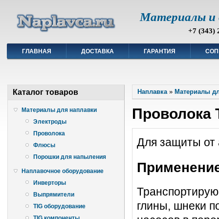
Материалы и 
+7 (343) 
ГЛАВНАЯ
ДОСТАВКА
ГАРАНТИЯ
СОП
Каталог товаров
Наплавка
»
Материалы дл
Проволока 
Материалы для наплавки
Электроды
Проволока
Для защиты от 
Флюсы
Порошки для напыления
Применени
Наплавочное оборудование
Инверторы
Транспортирую
Выпрямители
глины, шнеки п
TIG оборудование
TIG компоненты