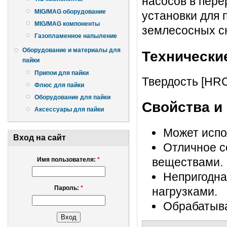
насосов в пере
MIG/MAG оборудование
установки для 
MIG/MAG компоненты
землесосных сн
Газопламенное напыление
Оборудование и материалы для
Технически
пайки
Припои для пайки
Твердость [HRC
Флюс для пайки
Оборудование для пайки
Свойства и
Аксессуары для пайки
Может испо
Вход на сайт
Отличное с
веществами.
Имя пользователя:
*
Непригодна
Пароль:
*
нагрузками.
Обрабатыва