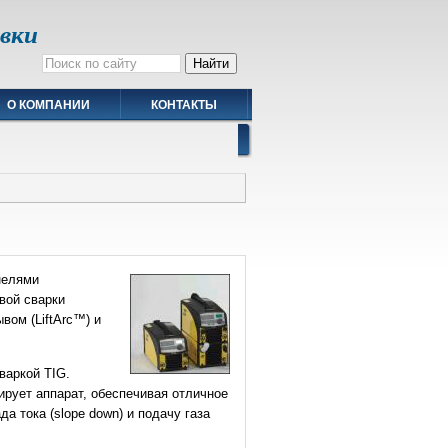
авки
О КОМПАНИИ
КОНТАКТЫ
нелями
вой сварки
вом (LiftArc™) и
варкой TIG.
ирует аппарат, обеспечивая отличное
а тока (slope down) и подачу газа