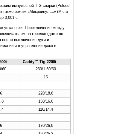
ежим импульсной TIG сварки (Pulsed
я также режим «Микроипульс» (Micro
о 0,001 с.
се установки. Переключение между
реключателем на горелке (даже во
а после выключения дуги и
нимании и в управлении даже в
500i
Caddy™ Tig 2200i
0/60
230/1 50/60
16
6
220/18,8
,8
150/16,0
,4
110/14,4
6
170/26,8
4
130/25,2