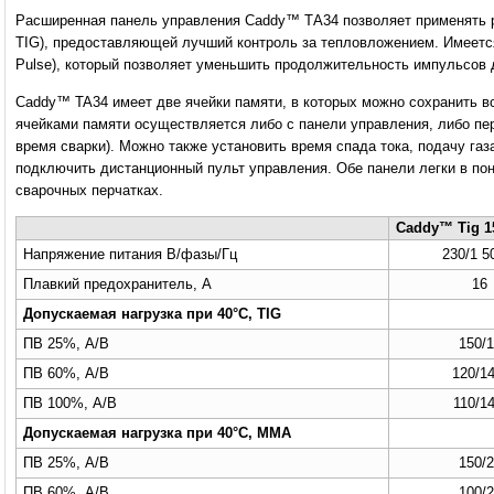
Расширенная панель управления Caddy™ ТA34 позволяет применять р
TIG), предоставляющей лучший контроль за тепловложением. Имеетс
Pulse), который позволяет уменьшить продолжительность импульсов д
Caddy™ TA34 имеет две ячейки памяти, в которых можно сохранить в
ячейками памяти осуществляется либо с панели управления, либо пе
время сварки). Можно также установить время спада тока, подачу газ
подключить дистанционный пульт управления. Обе панели легки в по
сварочных перчатках.
Caddy™ Tig 1
Напряжение питания В/фазы/Гц
230/1 5
Плавкий предохранитель, A
16
Допускаемая нагрузка при 40°C, TIG
ПВ 25%, A/В
150/1
ПВ 60%, A/В
120/14
ПВ 100%, A/В
110/14
Допускаемая нагрузка при 40°C, MMA
ПВ 25%, A/В
150/2
ПВ 60%, A/В
100/2