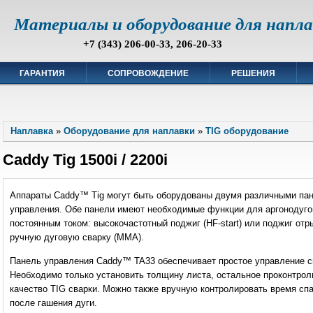
Материалы и оборудование для напл
+7 (343) 206-00-33, 206-20-33
ГАРАНТИЯ
СОПРОВОЖДЕНИЕ
РЕШЕНИЯ
Наплавка
»
Оборудование для наплавки
»
TIG оборудование
Caddy Tig 1500i / 2200i
Аппараты Caddy™ Tig могут быть оборудованы двумя различными па
управления. Обе панели имеют необходимые функции для аргонодуго
постоянным током: высокочастотный поджиг (HF-start) или поджиг отры
ручную дуговую сварку (ММА).
Панель управления Caddy™ TA33 обеспечивает простое управление с
Необходимо только установить толщину листа, остальное проконтрол
качество TIG сварки. Можно также вручную контролировать время спад
после гашения дуги.