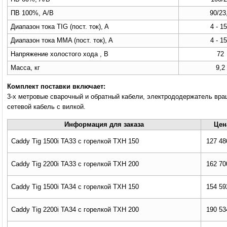
ПВ 100%, A/В
90/23
Диапазон тока TIG (пост. ток), A
4 - 1
Диапазон тока MMA (пост. ток), A
4 - 1
Напряжение холостого хода , В
72
Масса, кг
9,2
Комплект поставки включает:
3-х метровые сварочный и обратный кабели, электрододержатель вра
сетевой кабель с вилкой.
Информация для заказа
Цен
Caddy Tig 1500i TA33 с горелкой TXH 150
127 48
Caddy Tig 2200i TA33 с горелкой TXH 200
162 70
Caddy Tig 1500i TA34 с горелкой TXH 150
154 59
Caddy Tig 2200i TA34 с горелкой TXH 200
190 53