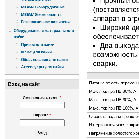
Прочный оц
MIG/MAG оборудование
(поставляетс
MIG/MAG компоненты
аппарат в аг
Газопламенное напыление
Широкий ди
Оборудование и материалы для
обеспечивает
пайки
Два выхода
Припои для пайки
Флюс для пайки
возможность 
Оборудование для пайки
сварки.
Аксессуары для пайки
Питание от сети переменно
Вход на сайт
Макс. ток при ПВ 30%, А
Имя пользователя:
*
Макс. ток при ПВ 60%, А
Макс. ток при ПВ 100%, А
Пароль:
*
Скорость подачи проволок
Интервал/точечная сварк
Напряжение холостого хо