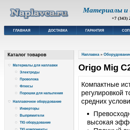
Материалы и 
+7 (343) 
ГЛАВНАЯ
ДОСТАВКА
ГАРАНТИЯ
СОП
Каталог товаров
Наплавка
»
Оборудование
Origo Mig 
Материалы для наплавки
Электроды
Проволока
Компактные ист
Флюсы
регулировкой т
Порошки для напыления
средних услови
Наплавочное оборудование
Инверторы
Превосходн
Выпрямители
высокая эффе
TIG оборудование
TIG компоненты