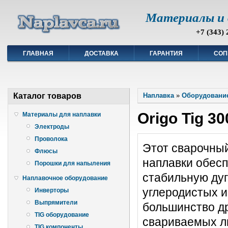
Материалы и 
+7 (343) 
ГЛАВНАЯ
ДОСТАВКА
ГАРАНТИЯ
СОП
Каталог товаров
Наплавка
»
Оборудование
Origo Tig 30
Материалы для наплавки
Электроды
Проволока
Этот сварочный
Флюсы
наплавки обесп
Порошки для напыления
стабильную дуг
Наплавочное оборудование
углеродистых и
Инверторы
Выпрямители
большинство др
TIG оборудование
свариваемых ли
TIG компоненты