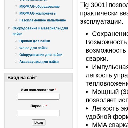
Tig 3001i позв
MIG/MAG оборудование
практически ве
MIG/MAG компоненты
эксплуатации.
Газопламенное напыление
Оборудование и материалы для
Сохранение
пайки
Возможность 
Припои для пайки
Флюс для пайки
возможность 
Оборудование для пайки
сварки.
Аксессуары для пайки
Импульсная
легкость упр
Вход на сайт
тепловложен
Имя пользователя:
*
Мощный (30
позволяет исп
Пароль:
*
Легкость э
удобной фор
MMA сварка