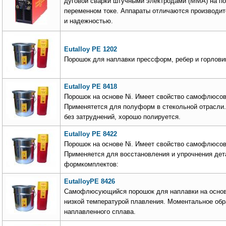
дуговой сварки штучными электродами (MMA) на по
переменном токе. Аппараты отличаются производи
и надежностью.
Eutalloy PE 1202
Порошок для наплавки прессформ, ребер и горлови
Eutalloy PE 8418
Порошок на основе Ni. Имеет свойство самофлюсов
Применятется для полуформ в стекольной отрасли.
без затруднений, хорошо полируется.
Eutalloy PE 8422
Порошок на основе Ni. Имеет свойство самофлюсов
Применяется для восстановления и упрочнения дет
формкомплектов:
EutalloyPE 8426
Самофлюсующийся порошок для наплавки на основе
низкой температурой плавления. Моментальное обр
наплавленного сплава.