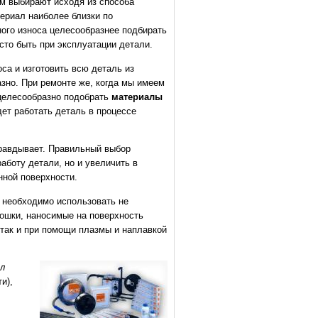
м выбирают исходя из способа
териал наиболее близки по
ного износа целесообразнее подбирать
сто быть при эксплуатации детали.
са и изготовить всю деталь из
азно. При ремонте же, когда мы имеем
 целесообразно подобрать
материалы
ет работать деталь в процессе
равдывает. Правильный выбор
аботу детали, но и увеличить в
нной поверхности.
е необходимо использовать не
рошки, наносимые на поверхность
так и при помощи плазмы и наплавкой
л
и),