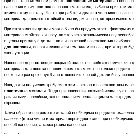
При восстановительном ремонте
наплавочные материалы
в основно
нанесения и хим. состава основного материала, выбирая при этом ма
химическому составу. Часто при работе изделия в условиях повышен
материал для ремонта стойкий к тем видам износа, которые имеют ме
При изготовлении детали можно было бы предусмотреть факторы изно
материала стойкого к износу, но это часто экономически нецелесообр
в целом пригодную деталь, но с изношенной поверхностью наиболее
для наплавки
, сопротивляющиеся тем видам износа, при которых буд
эксплуатации.
Нанесение дорогостоящих покрытий полностью себя экономически оп
материала для восстановления и ремонта может не только продлить р
несколько раз срок службы по отношению к новой детали без упрочне
Иногда для получения требуемого хим. состава в поверхностном сло
пластичные металлы
. Тогда при нанесении покрытий используют по
различными способами, как оплавлением неплавящимся электродом, 
взрывом.
Таким образом при ремонте деталей необходимо определить
материа
наплавки
(в том числе и материал переходного слоя при необходимост
способ нанесения, а также режим нанесения.