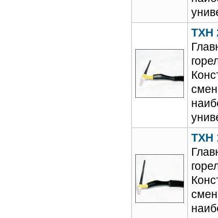
унив
TXH 
Глав
горе
Конс
смен
наиб
унив
TXH 
Глав
горе
Конс
смен
наиб