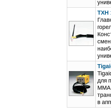
унив
TXH 
Глав
горе
Конс
смен
наиб
унив
Tiga
Tiga
для 
ММА 
тран
в ап