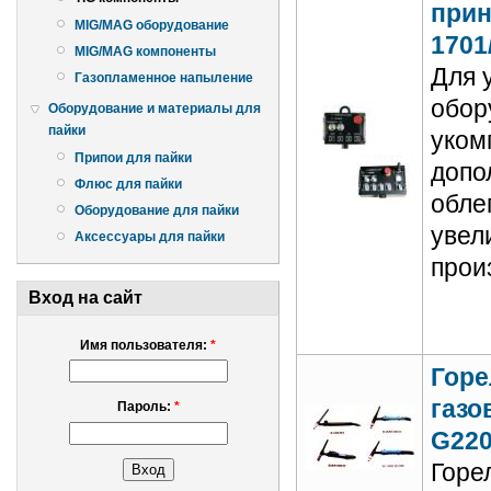
прин
MIG/MAG оборудование
1701
MIG/MAG компоненты
Для 
Газопламенное напыление
обор
Оборудование и материалы для
пайки
уком
Припои для пайки
допо
Флюс для пайки
обле
Оборудование для пайки
увел
Аксессуары для пайки
прои
Вход на сайт
Имя пользователя:
*
Горе
газо
Пароль:
*
G220
Горе