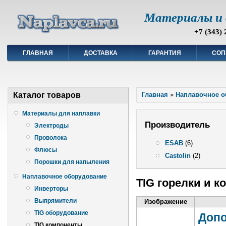
Материалы и 
+7 (343) 
ГЛАВНАЯ
ДОСТАВКА
ГАРАНТИЯ
СОП
Каталог товаров
Главная
»
Наплавочное о
Материалы для наплавки
Производитель
Электроды
Проволока
ESAB
(6)
Флюсы
Castolin
(2)
Порошки для напыления
Наплавочное оборудование
TIG горелки и 
Инверторы
Выпрямители
Изображение
TIG оборудование
Доп
TIG компоненты