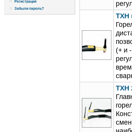
Регистрация
регу
Забыли пароль?
TXH 
Горе
дист
позв
(+ и 
регу
врем
сварк
TXH 
Глав
горе
Конс
смен
наиб