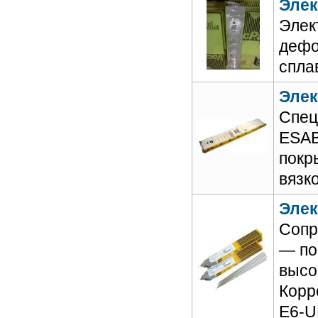
Элек
Элек
деф
спла
Элек
Спец
ESAB
покр
вязк
Элек
Сопр
— по
высо
Корр
E6-U