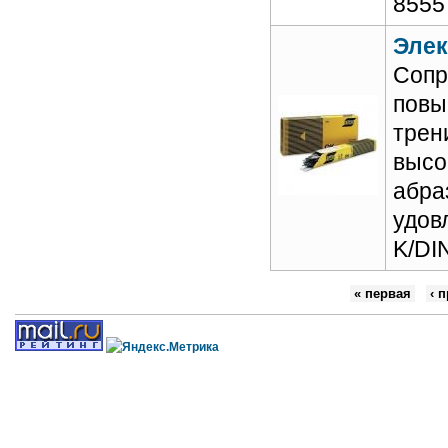
8555
Элек
Сопр
повы
трен
выcо
абра
удов
K/DI
« первая
‹ 