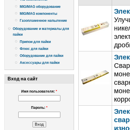
MIG/MAG оборудование
Элек
MIG/MAG компоненты
Улуч
Газопламенное напыление
нике
Оборудование и материалы для
пайки
элек
Припои для пайки
дроб
Флюс для пайки
Элек
Оборудование для пайки
Аксессуары для пайки
Свар
моне
Вход на сайт
свар
моне
Имя пользователя:
*
корр
Пароль:
*
Элек
свар
изно