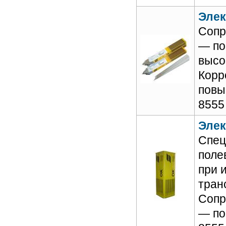
Элек
Сопр
— по
высо
Корр
повы
8555
Элек
Спец
поле
при 
тран
Сопр
— по