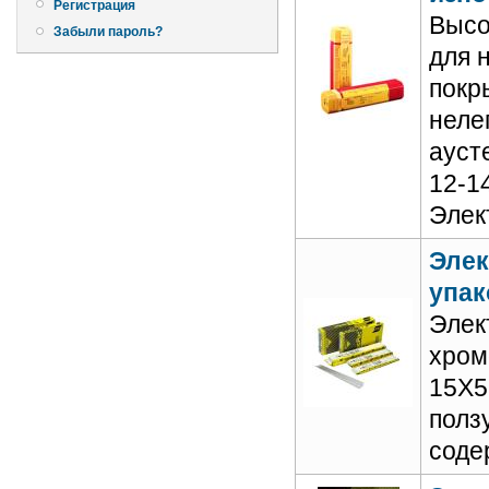
Регистрация
Высо
Забыли пароль?
для 
покр
неле
ауст
12-1
Элек
Элек
упак
Элек
хром
15Х5
полз
соде