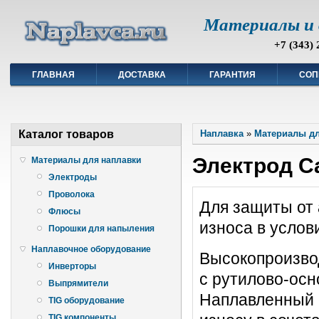
Материалы и 
+7 (343) 
ГЛАВНАЯ
ДОСТАВКА
ГАРАНТИЯ
СОП
Каталог товаров
Наплавка
»
Материалы дл
Электрод Ca
Материалы для наплавки
Электроды
Проволока
Для защиты от
Флюсы
износа в услов
Порошки для напыления
Наплавочное оборудование
Высокопроизво
Инверторы
с рутилово-осн
Выпрямители
Наплавленный 
TIG оборудование
TIG компоненты