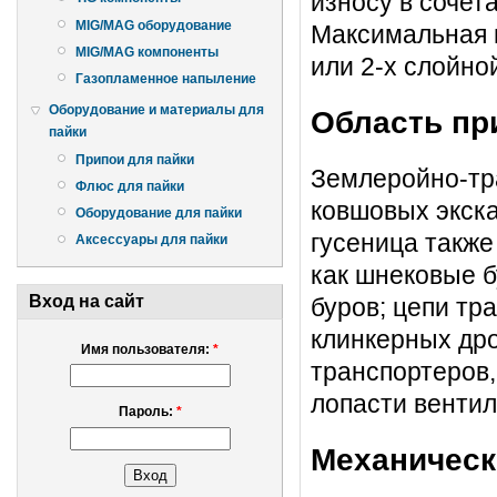
износу в сочет
MIG/MAG оборудование
Максимальная и
MIG/MAG компоненты
или 2-х слойно
Газопламенное напыление
Оборудование и материалы для
Область пр
пайки
Припои для пайки
Землеройно-тра
Флюс для пайки
ковшовых экска
Оборудование для пайки
гусеница такж
Аксессуары для пайки
как шнековые б
Вход на сайт
буров; цепи тр
клинкерных дро
Имя пользователя:
*
транспортеров,
лопасти вентил
Пароль:
*
Механическ