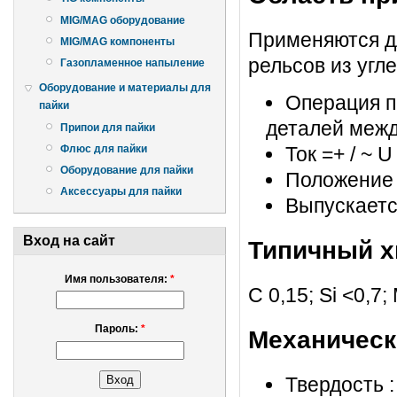
MIG/MAG оборудование
Применяются дл
MIG/MAG компоненты
рельсов из угл
Газопламенное напыление
Оборудование и материалы для
Операция п
пайки
деталей межд
Припои для пайки
Флюс для пайки
Ток =+ / ~ U
Оборудование для пайки
Положение 1
Аксессуары для пайки
Выпускаетс
Вход на сайт
Типичный х
Имя пользователя:
*
С 0,15; Si <0,7;
Пароль:
*
Механическ
Твердость 