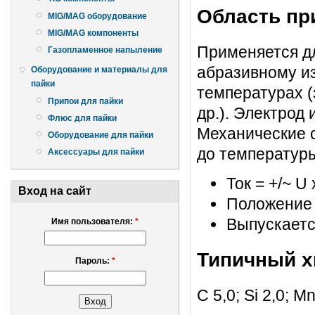
Область пр
MIG/MAG оборудование
MIG/MAG компоненты
Применяется д
Газопламенное напыление
абразивному и
Оборудование и материалы для
пайки
температурах (
Припои для пайки
др.). Электрод
Флюс для пайки
Механические 
Оборудование для пайки
до температуры
Аксессуары для пайки
Ток = +/~ U 
Вход на сайт
Положение 1
Выпускаетс
Имя пользователя:
*
Типичный х
Пароль:
*
С 5,0; Si 2,0; М