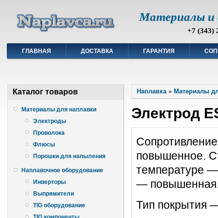
Материалы и 
+7 (343) 
ГЛАВНАЯ
ДОСТАВКА
ГАРАНТИЯ
СОП
Каталог товаров
Наплавка
»
Материалы дл
Электрод E
Материалы для наплавки
Электроды
Проволока
Сопротивление
Флюсы
повышенное. С
Порошки для напыления
температуре —
Наплавочное оборудование
— повышенная.
Инверторы
Выпрямители
Тип покрытия 
TIG оборудование
TIG компоненты