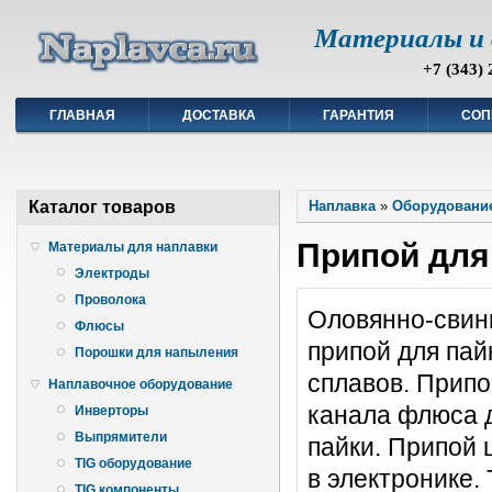
Материалы и 
+7 (343) 
ГЛАВНАЯ
ДОСТАВКА
ГАРАНТИЯ
СОП
Каталог товаров
Наплавка
»
Оборудование
Припой для
Материалы для наплавки
Электроды
Проволока
Оловянно-свин
Флюсы
припой для пай
Порошки для напыления
сплавов. Припо
Наплавочное оборудование
канала флюса 
Инверторы
Выпрямители
пайки. Припой
TIG оборудование
в электронике.
TIG компоненты