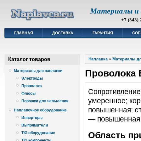
Материалы и 
+7 (343) 
ГЛАВНАЯ
ДОСТАВКА
ГАРАНТИЯ
СОП
Каталог товаров
Наплавка
»
Материалы дл
Проволока 
Материалы для наплавки
Электроды
Проволока
Сопротивление
Флюсы
умеренное; ко
Порошки для напыления
повышенная; cт
Наплавочное оборудование
— повышенная.
Инверторы
Выпрямители
Область пр
TIG оборудование
TIG компоненты