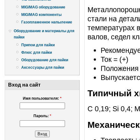
MIG/MAG оборудование
Металлопорошк
MIG/MAG компоненты
стали на дета
Газопламенное напыление
температурах в
Оборудование и материалы для
валов, седел кла
пайки
Припои для пайки
Рекоменду
Флюс для пайки
Ток = (+)
Оборудование для пайки
Положения с
Аксессуары для пайки
Выпускается
Вход на сайт
Типичный х
Имя пользователя:
*
С 0,19; Si 0,4; 
Пароль:
*
Механическ