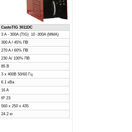
CastoTIG 3011DC
3 A - 300A (TIG) 10 -300A (MMA)
300 A / 45% ПВ
270 A / 60% ПВ
230 А/ 100% ПВ
85 В
3 x 400В 50/60 Гц
6.1 кВа
16 A
IP 23
560 x 250 x 435
24.2 кг