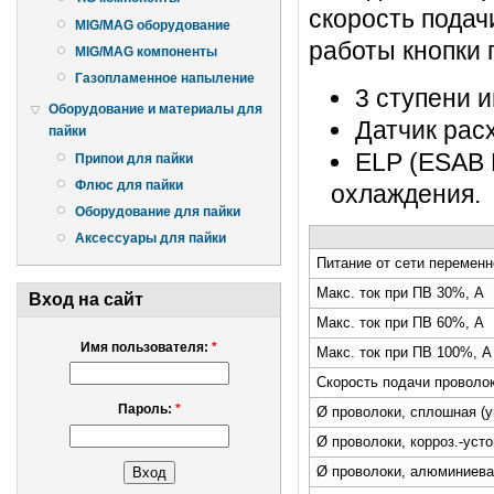
скорость подач
MIG/MAG оборудование
работы кнопки г
MIG/MAG компоненты
Газопламенное напыление
3 ступени 
Оборудование и материалы для
Датчик рас
пайки
ELP (ESAB 
Припои для пайки
Флюс для пайки
охлаждения.
Оборудование для пайки
Аксессуары для пайки
Питание от сети переменно
Макс. ток при ПВ 30%, А
Вход на сайт
Макс. ток при ПВ 60%, А
Имя пользователя:
*
Макс. ток при ПВ 100%, А
Скорость подачи проволо
Пароль:
*
Ø проволоки, сплошная (у
Ø проволоки, корроз.-уст
Ø проволоки, алюминиева