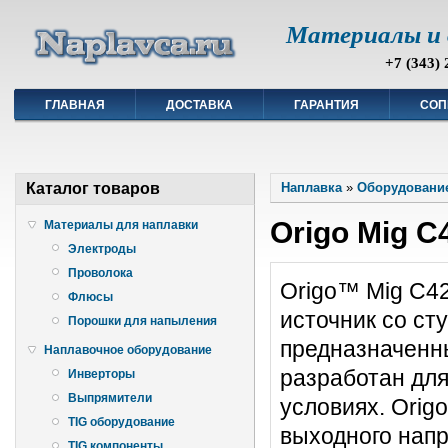
Материалы и 
+7 (343) 
ГЛАВНАЯ
ДОСТАВКА
ГАРАНТИЯ
СОП
Каталог товаров
Наплавка
»
Оборудование
Origo Mig C
Материалы для наплавки
Электроды
Проволока
Origo™ Mig C4
Флюсы
источник со ст
Порошки для напыления
предназначенн
Наплавочное оборудование
разработан для
Инверторы
Выпрямители
условиях. Orig
TIG оборудование
выходного нап
TIG компоненты