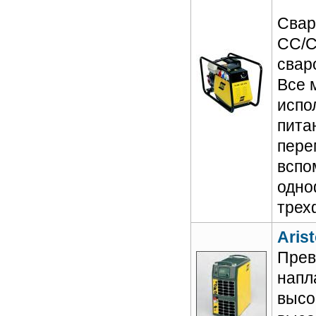
Свар
CC/C
свар
Все 
испо
пита
пере
вспо
одно
трех
Arist
Прев
напл
высо