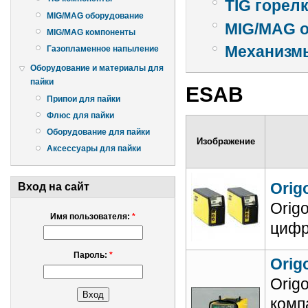
TIG горел
MIG/MAG оборудование
MIG/MAG 
MIG/MAG компоненты
Механизм
Газопламенное напыление
Оборудование и материалы для
пайки
ESAB
Припои для пайки
Флюс для пайки
Оборудование для пайки
Изображение
Аксессуары для пайки
Orig
Вход на сайт
Orig
Имя пользователя:
*
цифр
Пароль:
*
Orig
Orig
комп