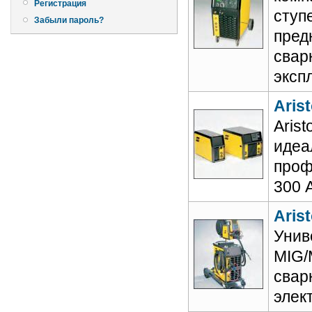
Регистрация
ступ
Забыли пароль?
пред
свар
эксп
Arist
Aris
идеа
проф
300 А
Arist
Унив
MIG/
свар
элек