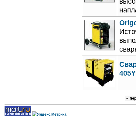
высо
напл
Orig
Исто
выпо
свар
Сва
405Y
« пе