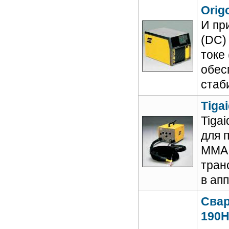
Origo
И пр
(DC)
токе
обес
стаб
Tiga
Tiga
для 
ММА 
тран
в ап
Сва
190H