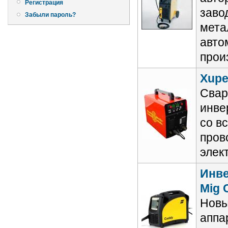
Регистрация
заво
Забыли пароль?
мета
авто
прои
Xupe
Свар
инве
со в
пров
элек
Инве
Mig 
Новы
аппа