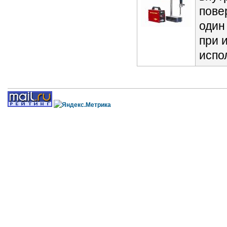
пове
один
при 
испо