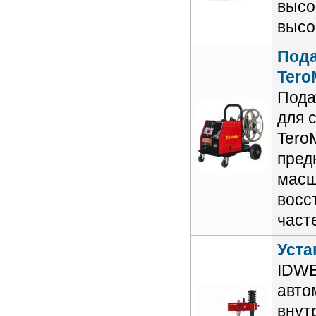
высо
высо
Пода
Tero
Пода
для 
Tero
пред
масш
восс
част
Уста
IDWE
авто
внут