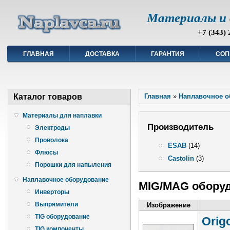
Материалы и 
+7 (343) 
ГЛАВНАЯ
ДОСТАВКА
ГАРАНТИЯ
СОП
Каталог товаров
Главная
»
Наплавочное о
Материалы для наплавки
Производитель
Электроды
Проволока
ESAB
(14)
Флюсы
Castolin
(3)
Порошки для напыления
Наплавочное оборудование
MIG/MAG обору
Инверторы
Выпрямители
Изображение
TIG оборудование
Origo
TIG компоненты