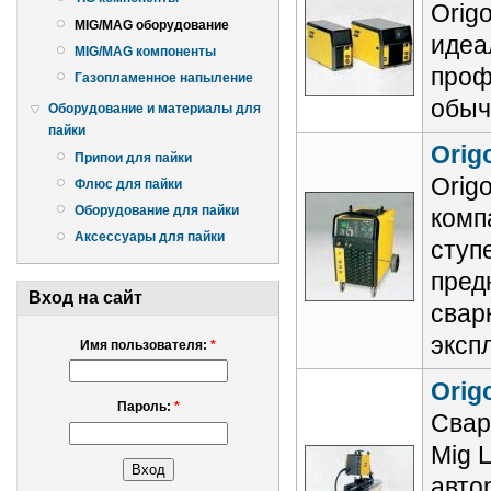
Orig
MIG/MAG оборудование
идеа
MIG/MAG компоненты
проф
Газопламенное напыление
обыч
Оборудование и материалы для
пайки
Orig
Припои для пайки
Orig
Флюс для пайки
Оборудование для пайки
комп
Аксессуары для пайки
ступ
пред
Вход на сайт
свар
эксп
Имя пользователя:
*
Orig
Пароль:
*
Свар
Mig 
авто