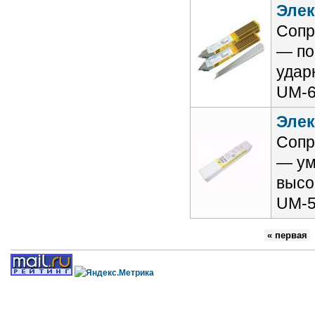
Элек
Сопр
— по
удар
UM-6
Элек
Сопр
— ум
высо
UM-5
« первая