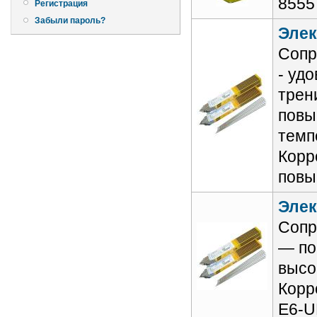
8555
Регистрация
Забыли пароль?
Элек
Сопр
- уд
трен
повы
темп
Корр
повы
Элек
Сопр
— по
высо
Корр
E6-U