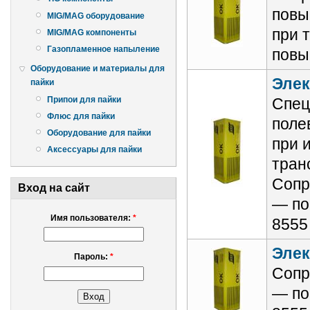
повы
MIG/MAG оборудование
при 
MIG/MAG компоненты
Газопламенное напыление
повы
Оборудование и материалы для
Элек
пайки
Припои для пайки
Спец
Флюс для пайки
поле
Оборудование для пайки
при 
Аксессуары для пайки
тран
Сопр
Вход на сайт
— по
Имя пользователя:
*
8555
Элек
Пароль:
*
Сопр
— по