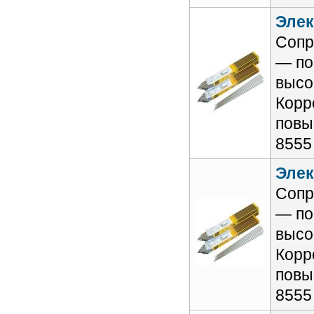
Элек
Сопр
— по
высо
Корр
повы
8555
Элек
Сопр
— по
высо
Корр
повы
8555