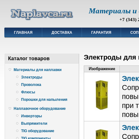
Материалы и 
+7 (343) 
ГЛАВНАЯ
ДОСТАВКА
ГАРАНТИЯ
СОП
Электроды для 
Каталог товаров
Изображение
Материалы для наплавки
Элек
Электроды
Проволока
Сопр
Флюсы
повы
Порошки для напыления
при 
Наплавочное оборудование
повы
Инверторы
Выпрямители
Элек
TIG оборудование
Сопр
TIG компоненты